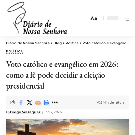
Aa
Font
Resizer
Diário de Nossa Senhora
>
Blog
>
Política
>
Voto católico e evangélico em 2026: como a fé pode decidir a eleição presidencial
POLÍTICA
Voto católico e evangélico em 2026:
como a fé pode decidir a eleição
presidencial
5 Min de leitura
By
Diego Velázquez
julho 7, 2026