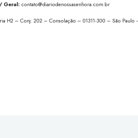
/ Geral:
contato@diariodenossasenhora.com.br
rtaria H2 – Conj: 202 – Consolação – 01311-300 – São Paul