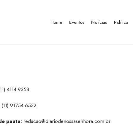
Home
Eventos
Notícias
Política
11) 4114-9358
(11) 91754-6532
de pauta:
redacao@diariodenossasenhora.com.br