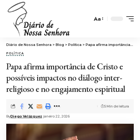
Aa
Font
Resizer
Diário de Nossa Senhora
>
Blog
>
Política
>
Papa afirma importância de Cristo e possíveis impactos no diálogo inter-religioso e no engajamento espiritual
POLÍTICA
Papa afirma importância de Cristo e
possíveis impactos no diálogo inter-
religioso e no engajamento espiritual
5 Min de leitura
By
Diego Velázquez
janeiro 22, 2026