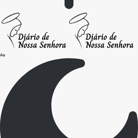
Font
Aa
Resizer