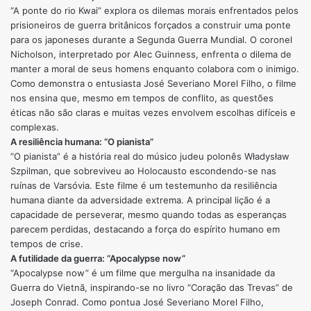
“A ponte do rio Kwai” explora os dilemas morais enfrentados pelos
prisioneiros de guerra britânicos forçados a construir uma ponte
para os japoneses durante a Segunda Guerra Mundial. O coronel
Nicholson, interpretado por Alec Guinness, enfrenta o dilema de
manter a moral de seus homens enquanto colabora com o inimigo.
Como demonstra o entusiasta José Severiano Morel Filho, o filme
nos ensina que, mesmo em tempos de conflito, as questões
éticas não são claras e muitas vezes envolvem escolhas difíceis e
complexas.
A resiliência humana: “O pianista”
“O pianista” é a história real do músico judeu polonês Władysław
Szpilman, que sobreviveu ao Holocausto escondendo-se nas
ruínas de Varsóvia. Este filme é um testemunho da resiliência
humana diante da adversidade extrema. A principal lição é a
capacidade de perseverar, mesmo quando todas as esperanças
parecem perdidas, destacando a força do espírito humano em
tempos de crise.
A futilidade da guerra: “Apocalypse now”
“Apocalypse now” é um filme que mergulha na insanidade da
Guerra do Vietnã, inspirando-se no livro “Coração das Trevas” de
Joseph Conrad. Como pontua José Severiano Morel Filho,