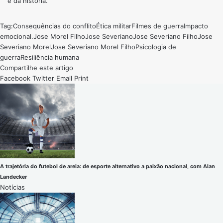
e da história.
Tag:
Consequências do conflito
Ética militar
Filmes de guerra
Impacto
emocional.
Jose Morel Filho
Jose Severiano
Jose Severiano Filho
Jose
Severiano Morel
Jose Severiano Morel Filho
Psicologia de
guerra
Resiliência humana
Compartilhe este artigo
Facebook
Twitter
Email
Print
A trajetória do futebol de areia: de esporte alternativo a paixão nacional, com Alan
Landecker
Notícias