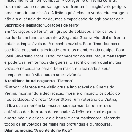
irmãos morreram em combate. A coragem é um tema central,
ilustrando como os personagens enfrentam inimagináveis perigos
para cumprir sua missão. A lição aqui é clara: a verdadeira coragem
não é a ausência de medo, mas a capacidade de agir apesar dele.
Sacrifício e lealdade: “Corações de ferro”
Em “Corações de ferro”, um grupo de soldados americanos a
bordo de um tanque durante a Segunda Guerra Mundial enfrenta
batalhas implacáveis na Alemanha nazista. Este filme destaca o
sacrifício pessoal e a lealdade entre os membros da equipe. Para
José Severiano Morel Filho, conhecedor do assunto, a mensagem
é poderosa: em tempos de guerra, o sacrifício individual muitas
vezes é necessário para o bem maior, e a lealdade a seus
companheiros é vital para a sobrevivência.
A realidade brutal da guerra: “Platoon”
“Platoon” oferece uma visão crua e implacável da Guerra do
Vietnã, mostrando a degradação moral e o impacto psicológico
nos soldados. O diretor Oliver Stone, um veterano do Vietnã,
utiliza sua experiência pessoal para apresentar um retrato
autêntico dos horrores do combate. A lição principal é que a
guerra não é gloriosa; ela é brutal e desumanizadora, afetando
todos os envolvidos de maneiras profundas e duradouras.
Dilemas morais: “A ponte do rio Kwai”