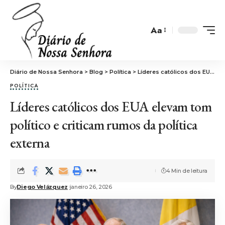
Aa
Font
Resizer
Diário de Nossa Senhora
>
Blog
>
Política
>
Líderes católicos dos EUA elevam tom político e criticam rumos da política externa
POLÍTICA
Líderes católicos dos EUA elevam tom
político e criticam rumos da política
externa
4 Min de leitura
By
Diego Velázquez
janeiro 26, 2026