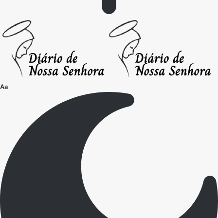
Font
Aa
Resizer