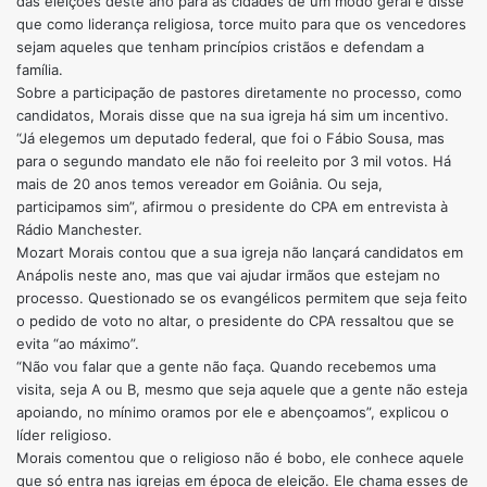
das eleições deste ano para as cidades de um modo geral e disse
que como liderança religiosa, torce muito para que os vencedores
sejam aqueles que tenham princípios cristãos e defendam a
família.
Sobre a participação de pastores diretamente no processo, como
candidatos, Morais disse que na sua igreja há sim um incentivo.
“Já elegemos um deputado federal, que foi o Fábio Sousa, mas
para o segundo mandato ele não foi reeleito por 3 mil votos. Há
mais de 20 anos temos vereador em Goiânia. Ou seja,
participamos sim”, afirmou o presidente do CPA em entrevista à
Rádio Manchester.
Mozart Morais contou que a sua igreja não lançará candidatos em
Anápolis neste ano, mas que vai ajudar irmãos que estejam no
processo. Questionado se os evangélicos permitem que seja feito
o pedido de voto no altar, o presidente do CPA ressaltou que se
evita “ao máximo”.
“Não vou falar que a gente não faça. Quando recebemos uma
visita, seja A ou B, mesmo que seja aquele que a gente não esteja
apoiando, no mínimo oramos por ele e abençoamos”, explicou o
líder religioso.
Morais comentou que o religioso não é bobo, ele conhece aquele
que só entra nas igrejas em época de eleição. Ele chama esses de