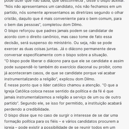
pode dizer que não sabia, que desconhecia”, disse o bispo auxiliar.
“Nós não apresentamos um candidato, nós não fechamos em um
partido, nós somente apresentamos as diretrizes segundo o olhar
cristão, daquilo que é mais conveniente para o bem comum, para
o bem das pessoas”, completou dom Dilmo.
O bispo reforçou que padres jamais podem se candidatar de
acordo com o direito canônico, mas caso tome de fato essa
decisão, será suspenso do ministério. Ou seja, não se pode
exercer as duas coisas juntas. Já o diácono permanente deve
conversar especificamente com o bispo sobre a situação.
“O bispo pode liberar o diácono para que ele se candidate e assim
pode suspendê-lo também do exercício diaconal ou proibir, como
já aconteceram casos, de que se candidate porque vai acabar
instrumentalizando a religião”, explicou dom Dilmo.
É nesse ponto que o líder católico chamou a atenção. “O que a
Igreja Católica coloca nesse sentido da política e da fé é que
jamais instrumentalizemos a religião a serviço de um ou de outro
partido”. Segundo ele, se isso for permitido, a instituição acabará
perdendo a credibilidade.
O bispo disse que no caso de surgir o interesse de se dar uma
formação política para os fiéis – e vários candidatos procurem a
igreja – pode existir a possibilidade de se reunir todos em um