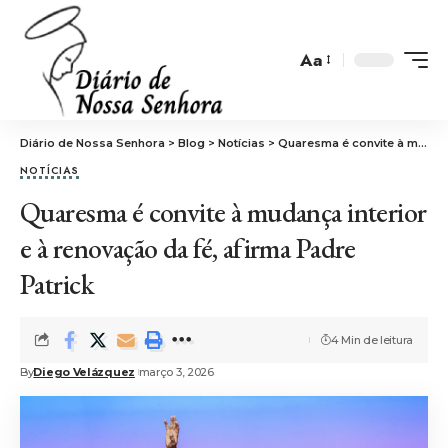
Aa
Font
Resizer
Diário de Nossa Senhora
>
Blog
>
Notícias
>
Quaresma é convite à mudança interior e à renovação da fé, afirma Padre Patrick
NOTÍCIAS
Quaresma é convite à mudança interior
e à renovação da fé, afirma Padre
Patrick
4 Min de leitura
By
Diego Velázquez
março 3, 2026