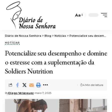
Aa
Font
Resizer
Diário de Nossa Senhora
>
Blog
>
Notícias
>
Potencialize seu desempenho e domine o estresse com a suplementação da Soldiers Nutrition
NOTÍCIAS
Potencialize seu desempenho e domine
o estresse com a suplementação da
Soldiers Nutrition
4 Min de leitura
By
Diego Velázquez
maio 7, 2025