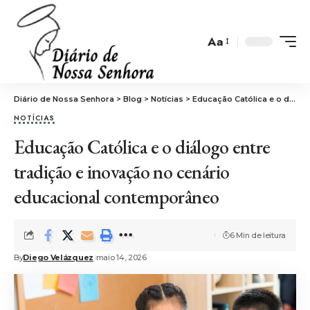
Aa
Font
Resizer
Diário de Nossa Senhora
>
Blog
>
Notícias
>
Educação Católica e o diálogo entre tradição e inovação no cenário educacional contemporâneo
NOTÍCIAS
Educação Católica e o diálogo entre
tradição e inovação no cenário
educacional contemporâneo
6 Min de leitura
By
Diego Velázquez
maio 14, 2026