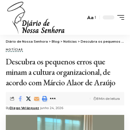
Aa
Font
Resizer
Diário de Nossa Senhora
>
Blog
>
Notícias
>
Descubra os pequenos erros que minam a cultura organizacional, de acordo com Márcio Alaor de Araújo
NOTÍCIAS
Descubra os pequenos erros que
minam a cultura organizacional, de
acordo com Márcio Alaor de Araújo
8 Min de leitura
By
Diego Velázquez
junho 24, 2026