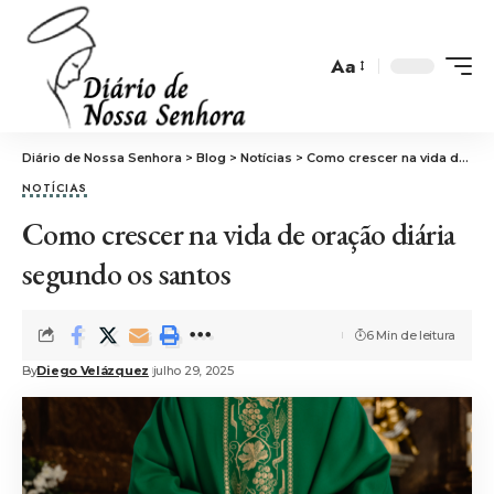
Aa
Font
Resizer
Diário de Nossa Senhora
>
Blog
>
Notícias
>
Como crescer na vida de oração diária segundo os santos
NOTÍCIAS
Como crescer na vida de oração diária
segundo os santos
6 Min de leitura
By
Diego Velázquez
julho 29, 2025